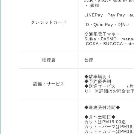
JCB・VISA • Master c
・ 銀聯
LINEPay・Pay Pay・au
クレジットカード
ID・Quic Pay・D払い
交通系電子マネー
Suika・PASMO・mana
ICOKA・SUGOCA・nim
喫煙席
禁煙
◆駐車場あり
◆予約優先制
設備・サービス
◆送迎サービス （片
り） ※詳細はお問合せ
◆最終受付時間◆
◆月〜土曜日◆
カットはPM19:00迄
カット＋パーマはPM18:
カット＋カラーはPM18: