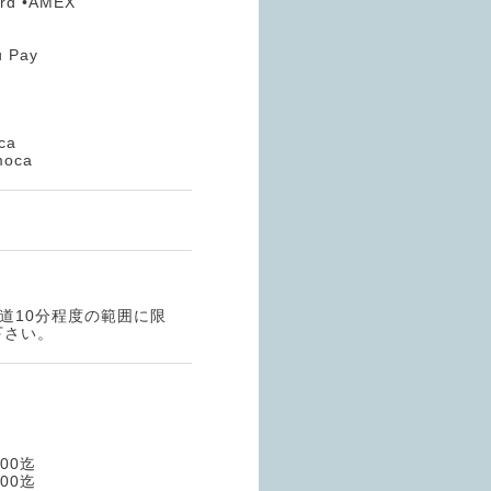
ard •AMEX
 Pay
ca
oca
道10分程度の範囲に限
下さい。
00迄
00迄