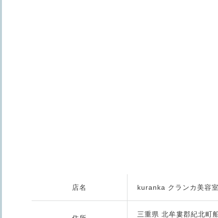
店名
kuranka クランカ美容
三重県 北牟婁郡紀北町船津