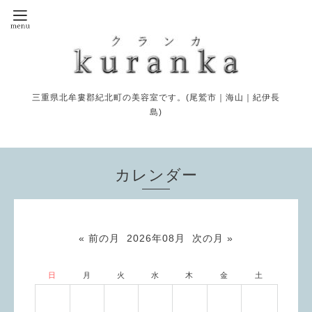
三重県北牟婁郡紀北町の美容室です。(尾鷲市｜海山｜紀伊長
島)
カレンダー
« 前の月
2026年08月
次の月 »
日
月
火
水
木
金
土