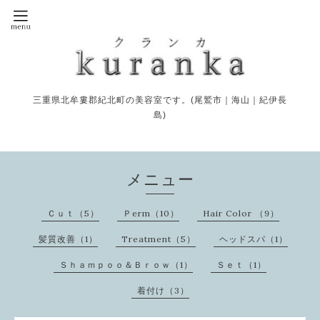
三重県北牟婁郡紀北町の美容室です。(尾鷲市｜海山｜紀伊長
島)
メニュー
Ｃｕｔ（5）
Ｐerm（10）
Hair Color （9）
髪質改善（1）
Treatment（5）
ヘッドスパ（1）
Ｓｈａｍｐｏｏ＆Ｂｒｏｗ（1）
Ｓｅｔ（1）
着付け（3）