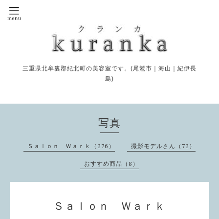
三重県北牟婁郡紀北町の美容室です。(尾鷲市｜海山｜紀伊長
島)
写真
Ｓａｌｏｎ Ｗａｒｋ（276）
撮影モデルさん（72）
おすすめ商品（8）
Ｓａｌｏｎ Ｗａｒｋ