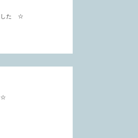
ました ☆
 ☆