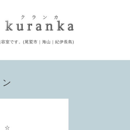
容室です。(尾鷲市｜海山｜紀伊長島)
ョン
 ☆