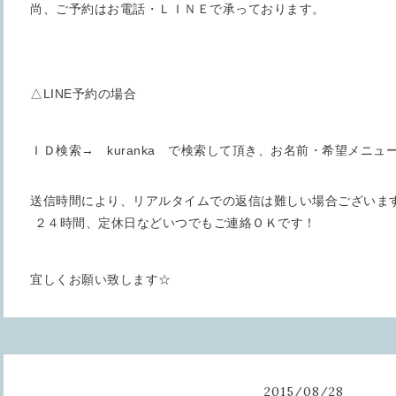
尚、ご予約はお電話・ＬＩＮＥで承っております。
△LINE予約の場合
ＩＤ検索→ kuranka で検索して頂き、お名前・希望メニ
送信時間により、リアルタイムでの返信は難しい場合ございま
２４時間、定休日などいつでもご連絡ＯＫです！
宜しくお願い致します☆
2015
/
08
/
28