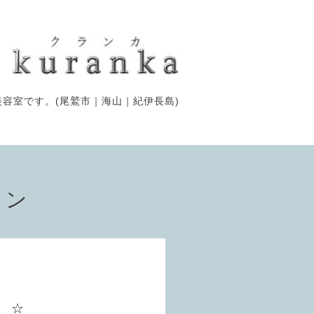
容室です。(尾鷲市｜海山｜紀伊長島)
ョン
 ☆