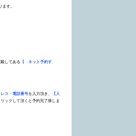
ります。
記載してある
【 ネット予約す
ドレス・電話番号
を入力頂き
、【入
クリックして頂くと予約完了致しま