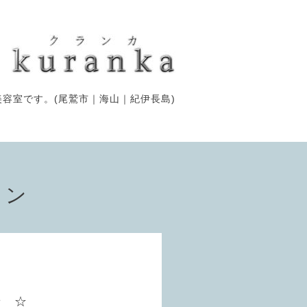
容室です。(尾鷲市｜海山｜紀伊長島)
ョン
せ ☆