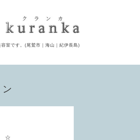
容室です。(尾鷲市｜海山｜紀伊長島)
ョン
 ☆