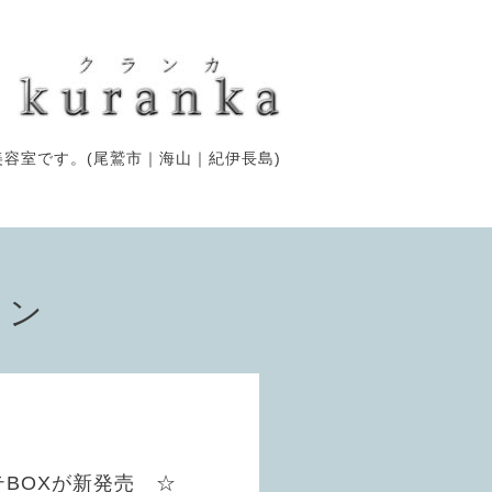
容室です。(尾鷲市｜海山｜紀伊長島)
ョン
テBOXが新発売 ☆