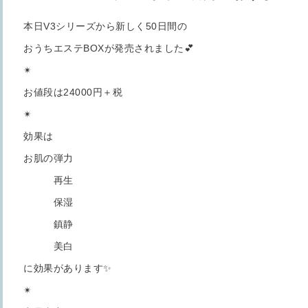
本日V3シリーズから新しく50日間の
おうちエステBOXが発売されました💕
✴︎
お値段は24000円＋税
✴︎
効果は
お肌の弾力
再生
保湿
鎮静
美白
に効果があります✨
✴︎