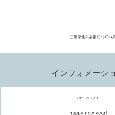
三重県北牟婁郡紀北町の美
インフォメーシ
2025
/
01
/
01
happy new year!